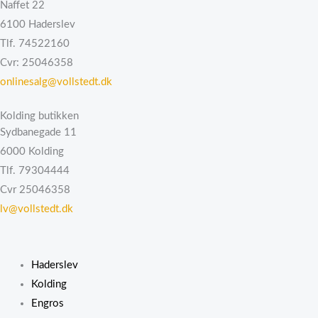
Naffet 22
6100 Haderslev
Tlf. 74522160
Cvr: 25046358
onlinesalg@vollstedt.dk
Kolding butikken
Sydbanegade 11
6000 Kolding
Tlf. 79304444
Cvr 25046358
lv@vollstedt.dk
Haderslev
Kolding
Engros