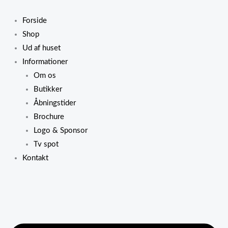
Gå
til
Forside
indholdet
Shop
Ud af huset
Informationer
Om os
Butikker
Åbningstider
Brochure
Logo & Sponsor
Tv spot
Kontakt