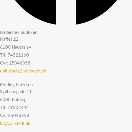
Haderslev butikken
Naffet 22
6100 Haderslev
Tlf. 74522160
Cvr: 25046358
onlinesalg@vollstedt.dk
Kolding butikken
Sydbanegade 11
6000 Kolding
Tlf. 79304444
Cvr 25046358
lv@vollstedt.dk