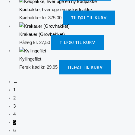
Kødpakke, hver uge en ny kødpakke
Kødpakker
kr.
375,00
TILFØJ TIL KURV
Krakauer (Grovhakket)
Pålæg
kr.
27,50
TILFØJ TIL KURV
Kyllingefilet
Fersk kød
kr.
29,95
TILFØJ TIL KURV
←
1
2
3
4
5
6