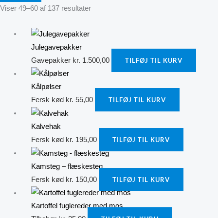
Viser 49–60 af 137 resultater
Julegavepakker
Gavepakker
kr.
1.500,00
TILFØJ TIL KURV
Kålpølser
Fersk kød
kr.
55,00
TILFØJ TIL KURV
Kalvehak
Fersk kød
kr.
195,00
TILFØJ TIL KURV
Kamsteg – flæskesteg
Fersk kød
kr.
150,00
TILFØJ TIL KURV
Kartoffel fuglereder med mos