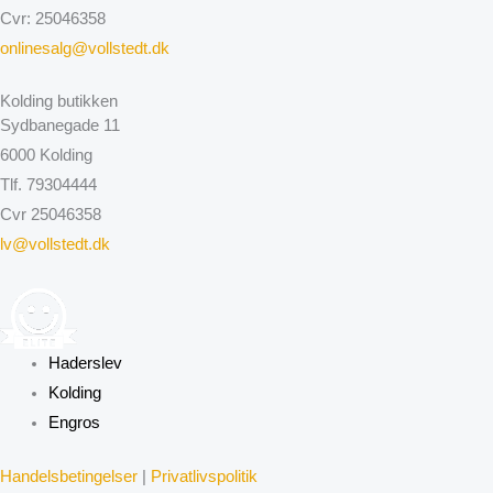
Cvr: 25046358
onlinesalg@vollstedt.dk
Kolding butikken
Sydbanegade 11
6000 Kolding
Tlf. 79304444
Cvr 25046358
lv@vollstedt.dk
Haderslev
Kolding
Engros
Handelsbetingelser
|
Privatlivspolitik