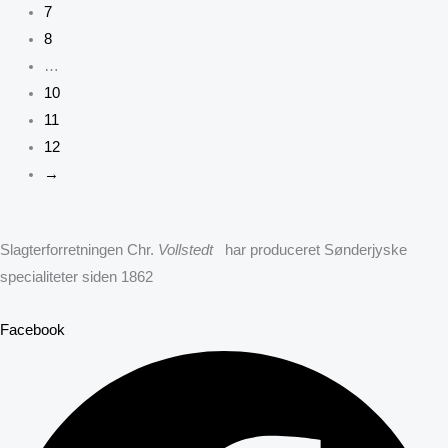
7
8
…
10
11
12
→
Slagterforretningen Chr.
Vollstedt
har produceret Sønderjyske
specialiteter siden 1862
Facebook