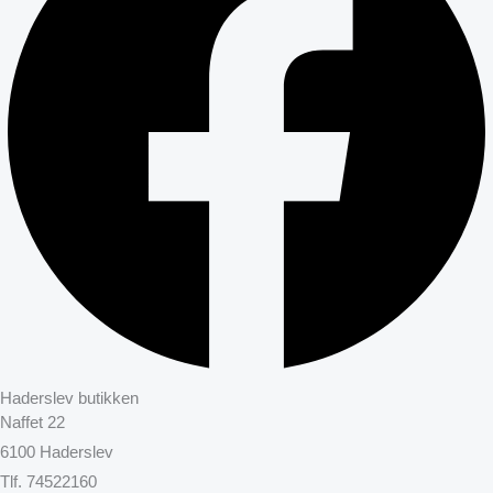
Haderslev butikken
Naffet 22
6100 Haderslev
Tlf. 74522160