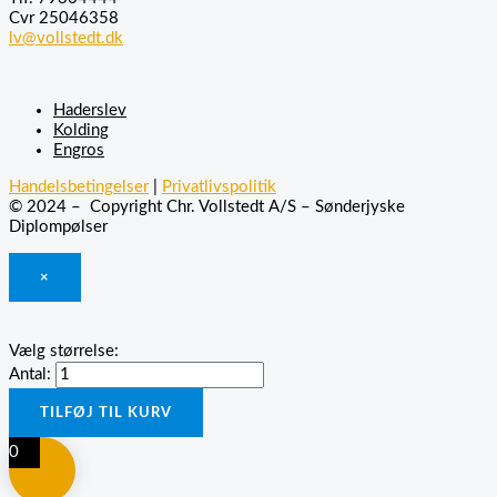
Cvr 25046358
lv@vollstedt.dk
Haderslev
Kolding
Engros
Handelsbetingelser
|
Privatlivspolitik
© 2024 – Copyright Chr. Vollstedt A/S – Sønderjyske
Diplompølser
×
Vælg størrelse:
Antal:
TILFØJ TIL KURV
0