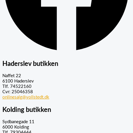
Haderslev butikken
Naffet 22
6100 Haderslev
Tlf. 74522160
Cvr: 25046358
onlinesalg@vollstedt.dk
Kolding butikken
Sydbanegade 11
6000 Kolding
Tlf. 79304444