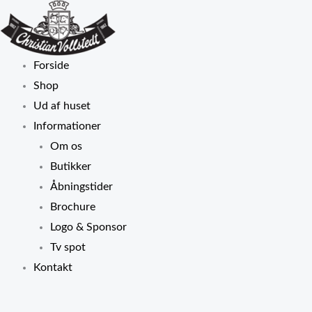
Gå
til
indholdet
Forside
Shop
Ud af huset
Informationer
Om os
Butikker
Åbningstider
Brochure
Logo & Sponsor
Tv spot
Kontakt