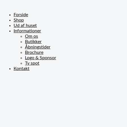
Gå
til
indholdet
Forside
Shop
Ud af huset
Informationer
Om os
Butikker
Åbningstider
Brochure
Logo & Sponsor
Tv spot
Kontakt