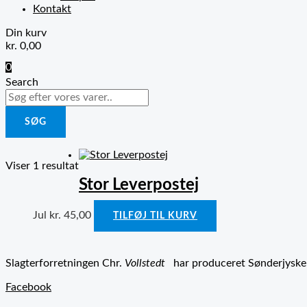
Kontakt
Din kurv
kr.
0,00
0
Search
SØG
Viser 1 resultat
Stor Leverpostej
Jul
kr.
45,00
TILFØJ TIL KURV
Slagterforretningen Chr.
Vollstedt
har produceret Sønderjyske s
Facebook