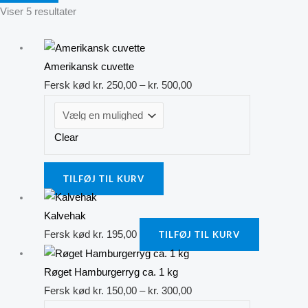
Viser 5 resultater
Dette
Prisinterval:
vare
kr. 250,00
Amerikansk cuvette
har
til
Fersk kød
kr.
250,00
–
kr.
500,00
flere
kr. 500,00
varianter.
Clear
Mulighederne
kan
vælges
TILFØJ TIL KURV
på
varesiden
Kalvehak
Fersk kød
kr.
195,00
TILFØJ TIL KURV
Dette
Prisinterval:
vare
kr. 150,00
Røget Hamburgerryg ca. 1 kg
har
til
Fersk kød
kr.
150,00
–
kr.
300,00