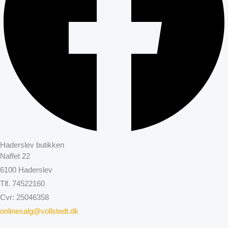
Haderslev butikken
Naffet 22
6100 Haderslev
Tlf. 74522160
Cvr: 25046358
onlinesalg@vollstedt.dk