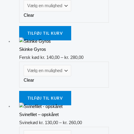
flere
kr. 300,00
varianter.
Clear
Mulighederne
kan
vælges
TILFØJ TIL KURV
på
Dette
Prisinterval:
varesiden
vare
kr. 140,00
Skinke Gyros
har
til
Fersk kød
kr.
140,00
–
kr.
280,00
flere
kr. 280,00
varianter.
Clear
Mulighederne
kan
vælges
TILFØJ TIL KURV
på
Dette
Prisinterval:
varesiden
vare
kr. 130,00
Svinefilet – opskåret
har
til
Svinekød
kr.
130,00
–
kr.
260,00
flere
kr. 260,00