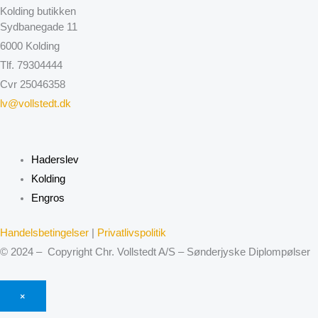
Kolding butikken
Sydbanegade 11
6000 Kolding
Tlf. 79304444
Cvr 25046358
lv@vollstedt.dk
Haderslev
Kolding
Engros
Handelsbetingelser
|
Privatlivspolitik
© 2024 – Copyright Chr. Vollstedt A/S – Sønderjyske Diplompølser
×