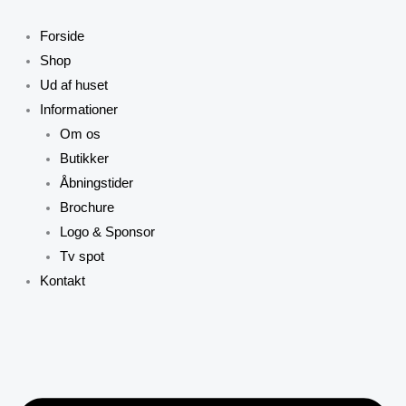
Gå
til
Forside
indholdet
Shop
Ud af huset
Informationer
Om os
Butikker
Åbningstider
Brochure
Logo & Sponsor
Tv spot
Kontakt