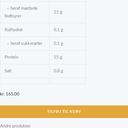
– heraf mættede
11 g
fedtsyrer
Kulhydrat
0,1 g
– heraf sukkerarter
0,1 g
Protein
15 g
Salt
0,8 g
kr.
165,00
TILFØJ TIL KURV
Andre produkter