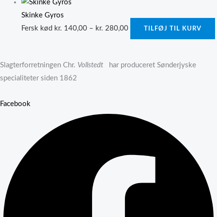
Skinke Gyros
Fersk kød
kr.
140,00
–
kr.
280,00
TILFØJ TIL KURV
Slagterforretningen Chr.
Vollstedt
har produceret Sønderjyske
specialiteter siden 1862
Facebook