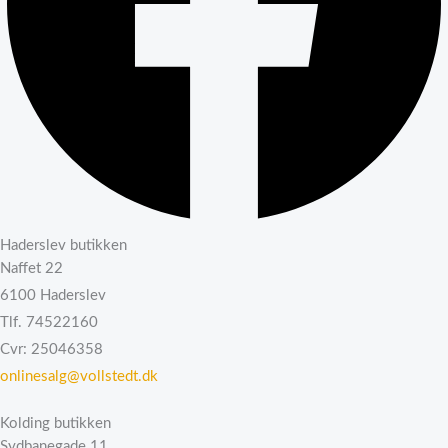
Haderslev butikken
Naffet 22
6100 Haderslev
Tlf. 74522160
Cvr: 25046358
onlinesalg@vollstedt.dk
Kolding butikken
Sydbanegade 11