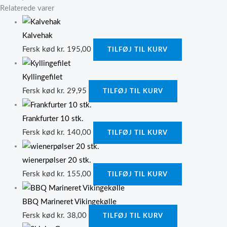
Relaterede varer
Kalvehak
Fersk kød
kr.
195,00
TILFØJ TIL KURV
Kyllingefilet
Fersk kød
kr.
29,95
TILFØJ TIL KURV
Frankfurter 10 stk.
Fersk kød
kr.
140,00
TILFØJ TIL KURV
wienerpølser 20 stk.
Fersk kød
kr.
155,00
TILFØJ TIL KURV
BBQ Marineret Vikingekølle
Fersk kød
kr.
38,00
TILFØJ TIL KURV