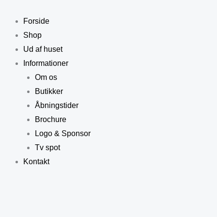
Gå
Prisinterval:
til
kr. 89,50
Forside
indholdet
til
Shop
kr. 179,00
Ud af huset
Informationer
Om os
Butikker
Åbningstider
Brochure
Logo & Sponsor
Tv spot
Kontakt