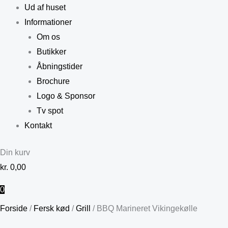
Ud af huset
Informationer
Om os
Butikker
Åbningstider
Brochure
Logo & Sponsor
Tv spot
Kontakt
Din kurv
kr.
0,00
0
Forside
/
Fersk kød
/
Grill
/ BBQ Marineret Vikingekølle