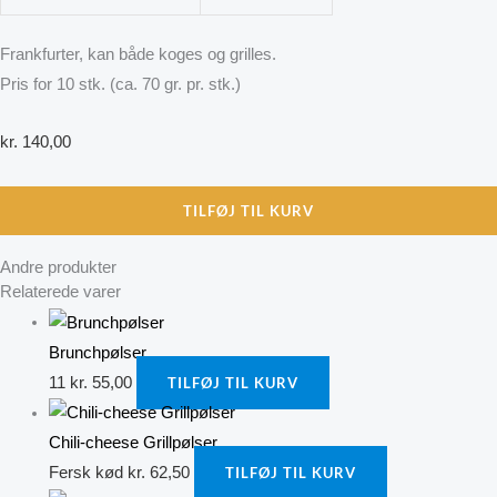
Frankfurter, kan både koges og grilles.
Pris for 10 stk. (ca. 70 gr. pr. stk.)
kr.
140,00
TILFØJ TIL KURV
Andre produkter
Relaterede varer
Brunchpølser
11
kr.
55,00
TILFØJ TIL KURV
Chili-cheese Grillpølser
Fersk kød
kr.
62,50
TILFØJ TIL KURV