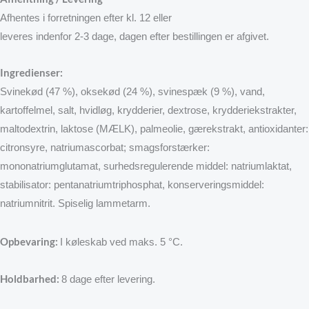
Afhentes i forretningen efter kl. 12 eller
leveres indenfor 2-3 dage, dagen efter bestillingen er afgivet.
Ingredienser:
Svinekød (47 %), oksekød (24 %), svinespæk (9 %), vand,
kartoffelmel, salt, hvidløg, krydderier, dextrose, krydderiekstrakter,
maltodextrin, laktose (MÆLK), palmeolie, gærekstrakt, antioxidanter:
citronsyre, natriumascorbat; smagsforstærker:
mononatriumglutamat, surhedsregulerende middel: natriumlaktat,
stabilisator: pentanatriumtriphosphat, konserveringsmiddel:
natriumnitrit. Spiselig lammetarm.
Opbevaring
:
I køleskab ved maks. 5 °C.
Holdbarhed:
8 dage efter levering.