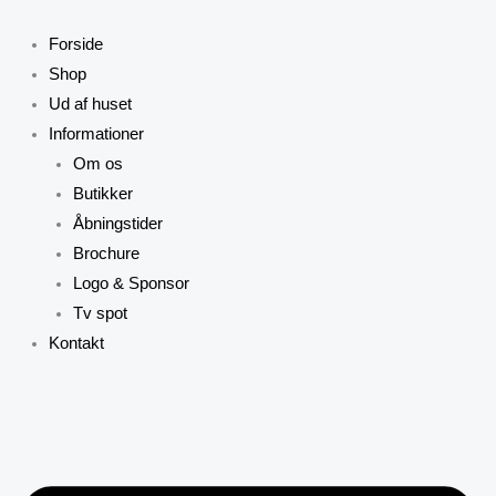
Gå
til
Forside
indholdet
Shop
Ud af huset
Informationer
Om os
Butikker
Åbningstider
Brochure
Logo & Sponsor
Tv spot
Kontakt