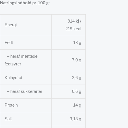
Næringsindhold pr. 100 g:
914 kj /
Energi
219 kcal
Fedt
18 g
– heraf mættede
7,0 g
fedtsyrer
Kulhydrat
2,6 g
– heraf sukkerarter
0,6 g
Protein
14 g
Salt
3,13 g