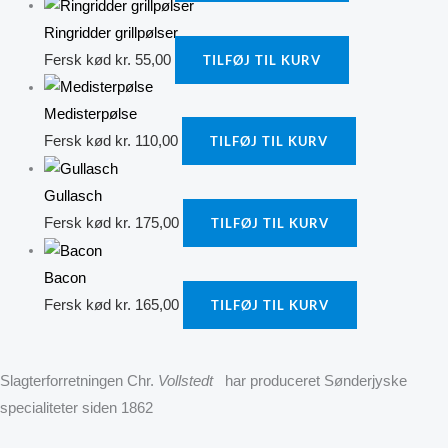
Ringridder grillpølser
Fersk kød
kr.
55,00
TILFØJ TIL KURV
Medisterpølse
Fersk kød
kr.
110,00
TILFØJ TIL KURV
Gullasch
Fersk kød
kr.
175,00
TILFØJ TIL KURV
Bacon
Fersk kød
kr.
165,00
TILFØJ TIL KURV
Slagterforretningen Chr.
Vollstedt
har produceret Sønderjyske
specialiteter siden 1862