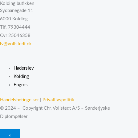
Kolding butikken
Sydbanegade 11
6000 Kolding
Tlf. 79304444
Cvr 25046358
lv@vollstedt.dk
Haderslev
Kolding
Engros
Handelsbetingelser
|
Privatlivspolitik
© 2024 – Copyright Chr. Vollstedt A/S – Sønderjyske
Diplompølser
×