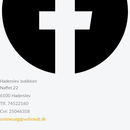
Haderslev butikken
Naffet 22
6100 Haderslev
Tlf. 74522160
Cvr: 25046358
onlinesalg@vollstedt.dk