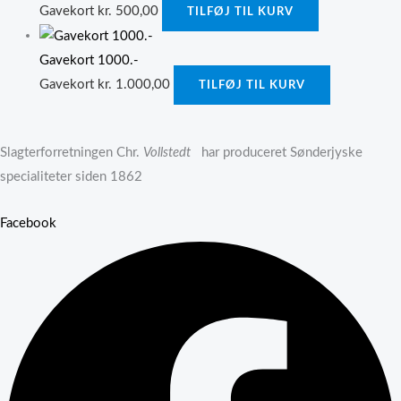
Gavekort
kr.
500,00
TILFØJ TIL KURV
Gavekort 1000.-
Gavekort
kr.
1.000,00
TILFØJ TIL KURV
Slagterforretningen Chr.
Vollstedt
har produceret Sønderjyske
specialiteter siden 1862
Facebook