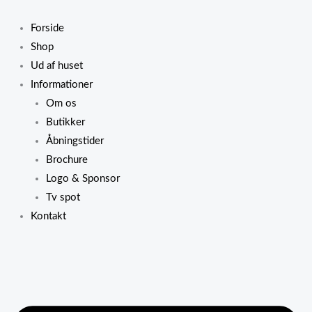
Gå
til
Forside
indholdet
Shop
Ud af huset
Informationer
Om os
Butikker
Åbningstider
Brochure
Logo & Sponsor
Tv spot
Kontakt