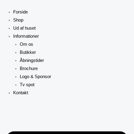
Gå
til
Forside
indholdet
Shop
Ud af huset
Informationer
Om os
Butikker
Åbningstider
Brochure
Logo & Sponsor
Tv spot
Kontakt