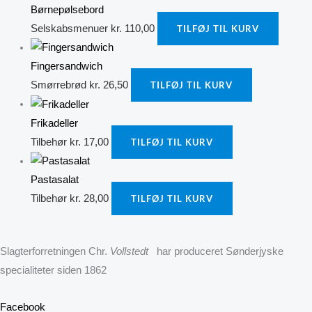
Børnepølsebord
Selskabsmenuer
kr.
110,00
TILFØJ TIL KURV
Fingersandwich
Smørrebrød
kr.
26,50
TILFØJ TIL KURV
Frikadeller
Tilbehør
kr.
17,00
TILFØJ TIL KURV
Pastasalat
Tilbehør
kr.
28,00
TILFØJ TIL KURV
Slagterforretningen Chr.
Vollstedt
har produceret Sønderjyske
specialiteter siden 1862
Facebook