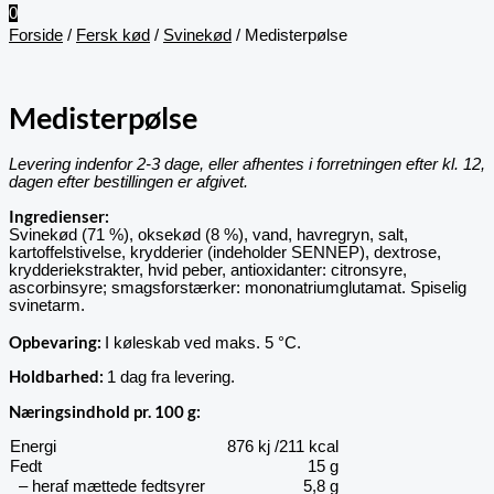
0
Forside
/
Fersk kød
/
Svinekød
/ Medisterpølse
Medisterpølse
Levering indenfor 2-3 dage, eller afhentes i forretningen efter kl. 12,
dagen efter bestillingen er afgivet.
Ingredienser:
Svinekød (71 %), oksekød (8 %), vand, havregryn, salt,
kartoffelstivelse, krydderier (indeholder SENNEP), dextrose,
krydderiekstrakter, hvid peber, antioxidanter: citronsyre,
ascorbinsyre; smagsforstærker: mononatriumglutamat. Spiselig
svinetarm.
Opbevaring
:
I køleskab ved maks. 5 °C.
Holdbarhed:
1 dag fra levering.
Næringsindhold pr. 100 g:
Energi
876 kj /211 kcal
Fedt
15 g
– heraf mættede fedtsyrer
5,8 g