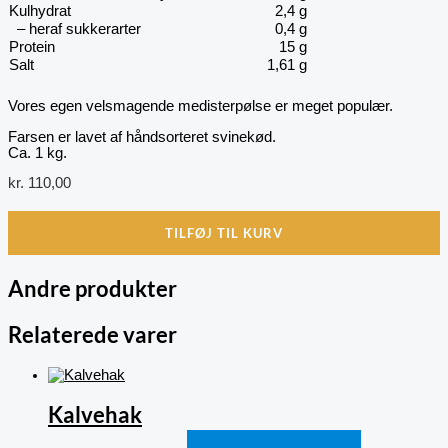
Kulhydrat
2,4 g
– heraf sukkerarter
0,4 g
Protein
15 g
Salt
1,61 g
Vores egen velsmagende medisterpølse er meget populær.
Farsen er lavet af håndsorteret svinekød.
Ca. 1 kg.
kr.
110,00
TILFØJ TIL KURV
Andre produkter
Relaterede varer
Kalvehak