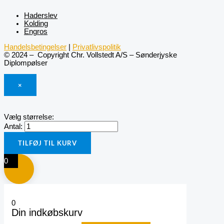
Haderslev
Kolding
Engros
Handelsbetingelser
|
Privatlivspolitik
© 2024 – Copyright Chr. Vollstedt A/S – Sønderjyske
Diplompølser
×
Vælg størrelse:
Antal:
TILFØJ TIL KURV
0
0
Din indkøbskurv