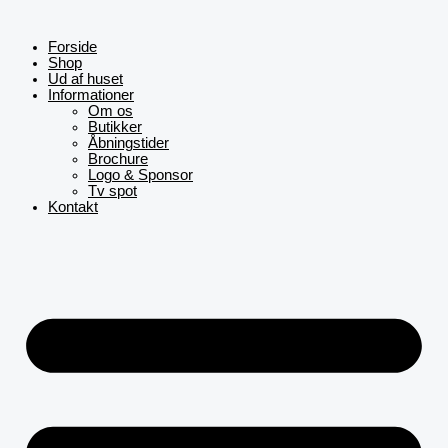
Gå
Prisinterval:
De
til
kr. 45,00
va
indholdet
til
ha
Forside
kr. 180,00
fl
Shop
va
Ud af huset
Mu
Informationer
ka
Om os
væ
Butikker
på
Åbningstider
va
Brochure
Logo & Sponsor
Tv spot
Kontakt