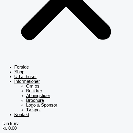
Forside
Shop
Ud af huset
Informationer
Om os
Butikker
Åbningstider
Brochure
Logo & Sponsor
Tv spot
Kontakt
Din kurv
kr.
0,00