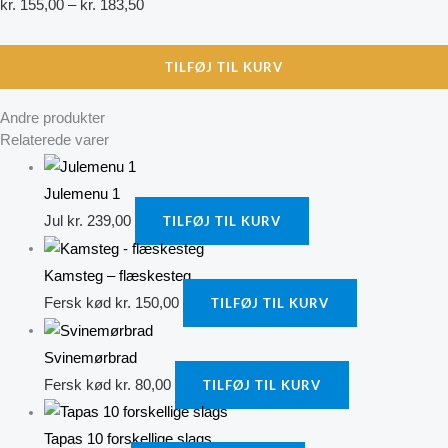
kr.
155,00
–
kr.
183,50
TILFØJ TIL KURV
Andre produkter
Relaterede varer
Julemenu 1
Jul
kr.
239,00
TILFØJ TIL KURV
Kamsteg – flæskesteg
Fersk kød
kr.
150,00
TILFØJ TIL KURV
Svinemørbrad
Fersk kød
kr.
80,00
TILFØJ TIL KURV
Tapas 10 forskellige slags