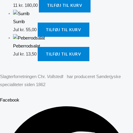
11
kr.
180,00
TILFØJ TIL KURV
Surrib
Jul
kr.
55,00
TILFØJ TIL KURV
Peberrodsalat
Jul
kr.
13,50
TILFØJ TIL KURV
Slagterforretningen Chr.
Vollstedt
har produceret Sønderjyske
specialiteter siden 1862
Facebook