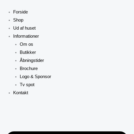
Gå
Prisinterval:
til
kr. 155,00
Forside
indholdet
til
Shop
kr. 183,50
Ud af huset
Informationer
Om os
Butikker
Åbningstider
Brochure
Logo & Sponsor
Tv spot
Kontakt