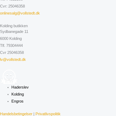
Cvr: 25046358
onlinesalg@vollstedt.dk
Kolding butikken
Sydbanegade 11
6000 Kolding
Tlf. 79304444
Cvr 25046358
lv@vollstedt.dk
Haderslev
Kolding
Engros
Handelsbetingelser
|
Privatlivspolitik