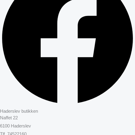
Haderslev butikken
Naffet 22
6100 Haderslev
Tlf. 74522160