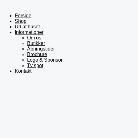
Gå
til
indholdet
Forside
Shop
Ud af huset
Informationer
Om os
Butikker
Åbningstider
Brochure
Logo & Sponsor
Tv spot
Kontakt