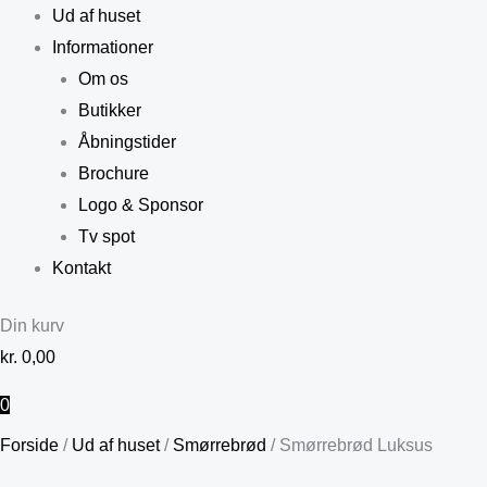
Ud af huset
Informationer
Om os
Butikker
Åbningstider
Brochure
Logo & Sponsor
Tv spot
Kontakt
Din kurv
kr.
0,00
0
Forside
/
Ud af huset
/
Smørrebrød
/ Smørrebrød Luksus