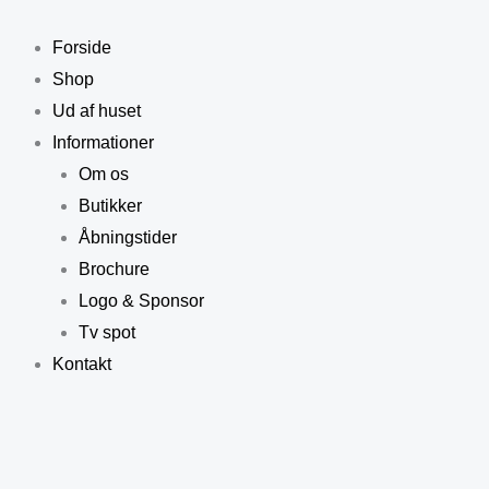
Gå
til
Forside
indholdet
Shop
Ud af huset
Informationer
Om os
Butikker
Åbningstider
Brochure
Logo & Sponsor
Tv spot
Kontakt