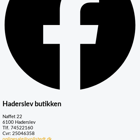
Haderslev butikken
Naffet 22
6100 Haderslev
Tlf. 74522160
Cvr: 25046358
onlinesalg@vollstedt.dk