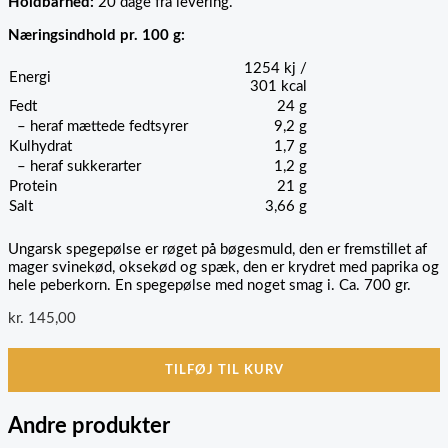
Holdbarhed:
20 dage fra levering.
Næringsindhold pr. 100 g:
1254 kj /
Energi
301 kcal
Fedt
24 g
– heraf mættede fedtsyrer
9,2 g
Kulhydrat
1,7 g
– heraf sukkerarter
1,2 g
Protein
21 g
Salt
3,66 g
Ungarsk spegepølse er røget på bøgesmuld, den er fremstillet af
mager svinekød, oksekød og spæk, den er krydret med paprika og
hele peberkorn. En spegepølse med noget smag i. Ca. 700 gr.
kr.
145,00
TILFØJ TIL KURV
Andre produkter