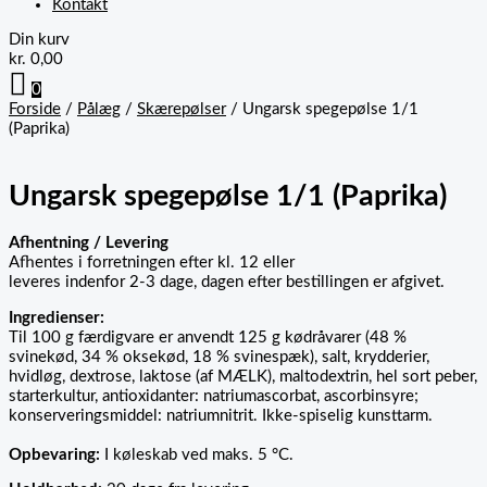
Kontakt
Din kurv
kr.
0,00
0
Forside
/
Pålæg
/
Skærepølser
/ Ungarsk spegepølse 1/1
(Paprika)
Ungarsk spegepølse 1/1 (Paprika)
Afhentning / Levering
Afhentes i forretningen efter kl. 12 eller
leveres indenfor 2-3 dage, dagen efter bestillingen er afgivet.
Ingredienser:
Til 100 g færdigvare er anvendt 125 g kødråvarer (48 %
svinekød, 34 % oksekød, 18 % svinespæk), salt, krydderier,
hvidløg, dextrose, laktose (af MÆLK), maltodextrin, hel sort peber,
starterkultur, antioxidanter: natriumascorbat, ascorbinsyre;
konserveringsmiddel: natriumnitrit. Ikke-spiselig kunsttarm.
Opbevaring
:
I køleskab ved maks. 5 °C.