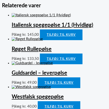
Relaterede varer
Italiensk spegepølse 1/1 (Hvidløg)
Pålæg
kr.
145,00
TILFØJ TIL KURV
Røget Rullepølse
Pålæg
kr.
133,50
TILFØJ TIL KURV
Guldsardel – leverpølse
Pålæg
kr.
49,00
TILFØJ TIL KURV
Westfalsk spegepølse
Pålæg
kr.
40,00
TILFØJ TIL KURV