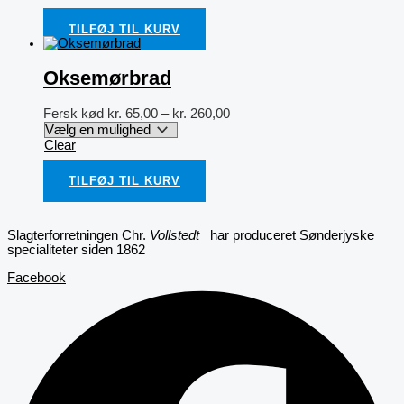
TILFØJ TIL KURV
Oksemørbrad
Fersk kød
kr.
65,00
–
kr.
260,00
Clear
TILFØJ TIL KURV
Slagterforretningen Chr.
Vollstedt
har produceret Sønderjyske
specialiteter siden 1862
Facebook