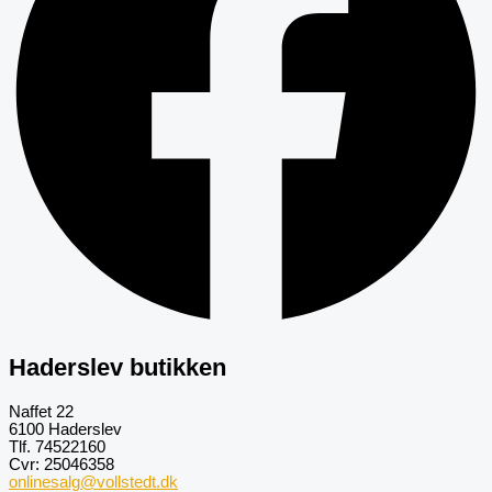
Haderslev butikken
Naffet 22
6100 Haderslev
Tlf. 74522160
Cvr: 25046358
onlinesalg@vollstedt.dk