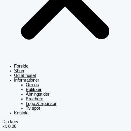
Forside
Shop
Ud af huset
Informationer
Om os
Butikker
Åbningstider
Brochure
Logo & Sponsor
Tv spot
Kontakt
Din kurv
kr.
0,00