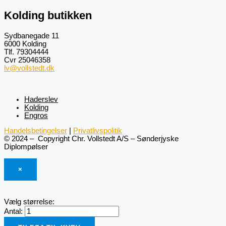
Kolding butikken
Sydbanegade 11
6000 Kolding
Tlf. 79304444
Cvr 25046358
lv@vollstedt.dk
Haderslev
Kolding
Engros
Handelsbetingelser
|
Privatlivspolitik
© 2024 – Copyright Chr. Vollstedt A/S – Sønderjyske
Diplompølser
×
Vælg størrelse:
Antal: