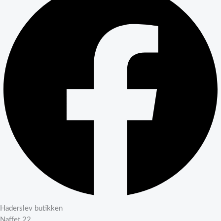
Haderslev butikken
Naffet 22