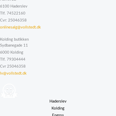
6100 Haderslev
Tlf. 74522160
Cvr: 25046358
onlinesalg@vollstedt.dk
Kolding butikken
Sydbanegade 11
6000 Kolding
Tlf. 79304444
Cvr 25046358
lv@vollstedt.dk
Haderslev
Kolding
Engros