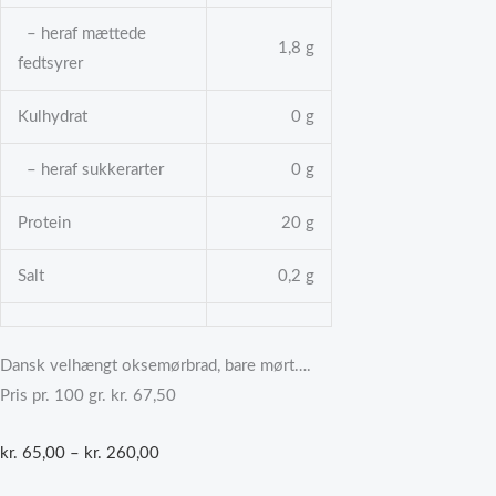
– heraf mættede
1,8 g
fedtsyrer
Kulhydrat
0 g
– heraf sukkerarter
0 g
Protein
20 g
Salt
0,2 g
Dansk velhængt oksemørbrad, bare mørt….
Pris pr. 100 gr. kr. 67,50
kr.
65,00
–
kr.
260,00