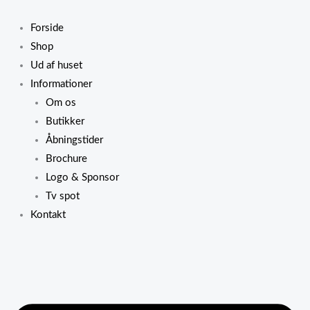
Gå
Prisinterval:
Prisinterval:
D
til
kr. 65,00
kr. 45,00
va
Forside
indholdet
til
til
ha
Shop
kr. 260,00
kr. 180,00
fl
Ud af huset
va
Informationer
M
Om os
k
Butikker
v
Åbningstider
p
Brochure
va
Logo & Sponsor
Tv spot
Kontakt