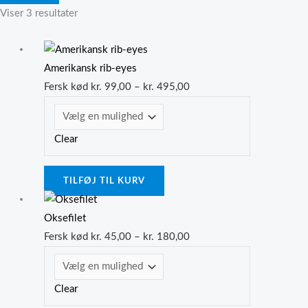
Viser 3 resultater
Dette
Prisinterval:
vare
kr. 99,00
Amerikansk rib-eyes
har
til
Fersk kød
kr.
99,00
–
kr.
495,00
flere
kr. 495,00
varianter.
Clear
Mulighederne
kan
vælges
TILFØJ TIL KURV
på
Dette
Prisinterval:
varesiden
vare
kr. 45,00
Oksefilet
har
til
Fersk kød
kr.
45,00
–
kr.
180,00
flere
kr. 180,00
varianter.
Clear
Mulighederne