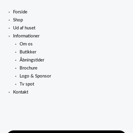
Gå
til
Forside
indholdet
Shop
Ud af huset
Informationer
Om os
Butikker
Åbningstider
Brochure
Logo & Sponsor
Tv spot
Kontakt