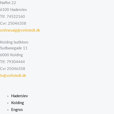
Naffet 22
6100 Haderslev
Tlf. 74522160
Cvr: 25046358
onlinesalg@vollstedt.dk
Kolding butikken
Sydbanegade 11
6000 Kolding
Tlf. 79304444
Cvr 25046358
lv@vollstedt.dk
Haderslev
Kolding
Engros