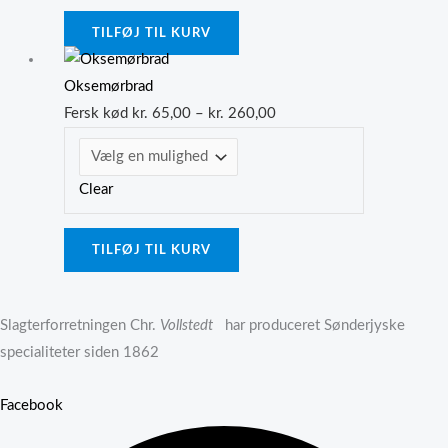
kan
vælges
TILFØJ TIL KURV
på
Dette
Prisinterval:
varesiden
vare
kr. 65,00
Oksemørbrad
har
til
Fersk kød
kr.
65,00
–
kr.
260,00
flere
kr. 260,00
varianter.
Clear
Mulighederne
kan
vælges
TILFØJ TIL KURV
på
varesiden
Slagterforretningen Chr.
Vollstedt
har produceret Sønderjyske
specialiteter siden 1862
Facebook