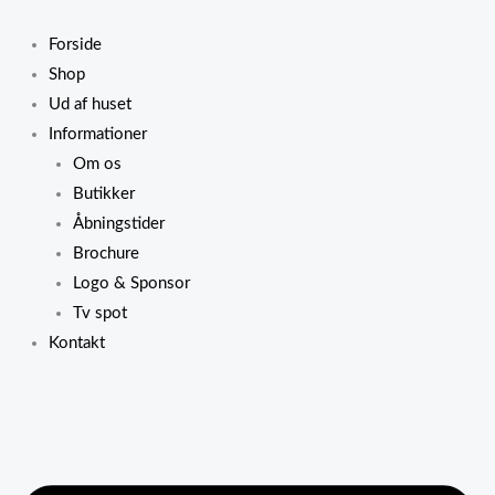
Gå
Prisinterval:
Dette
til
kr. 155,00
vare
Forside
indholdet
til
har
Shop
kr. 183,50
flere
Ud af huset
variante
Informationer
Muligh
Om os
kan
Butikker
vælges
Åbningstider
på
Brochure
varesid
Logo & Sponsor
Tv spot
Kontakt