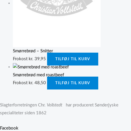
Smørrebrød – Snitter
Frokost
kr.
39,95
TILFØJ TIL KURV
Smørrebrød med roastbeef
Frokost
kr.
48,50
TILFØJ TIL KURV
Slagterforretningen Chr.
Vollstedt
har produceret Sønderjyske
specialiteter siden 1862
Facebook