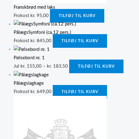
Franskbrød med laks
Frokost
kr.
95,00
TILFØJ TIL KURV
PålægsSymfoni (ca.12 pers.)
Frokost
kr.
845,00
TILFØJ TIL KURV
Pølsebord nr. 1
Jul
kr.
155,00
–
kr.
183,50
TILFØJ TIL KURV
Pålægslagkage
Frokost
kr.
649,00
TILFØJ TIL KURV