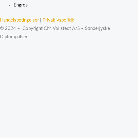
Engros
Handelsbetingelser
|
Privatlivspolitik
© 2024 – Copyright Chr. Vollstedt A/S – Sønderjyske
Diplompølser
×
Vælg størrelse:
Antal:
TILFØJ TIL KURV
0