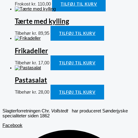
Frokost
kr.
110,00
TILFØJ TIL KURV
Tærte med kylling
Tilbehør
kr.
89,95
TILFØJ TIL KURV
Frikadeller
Tilbehør
kr.
17,00
TILFØJ TIL KURV
Pastasalat
Tilbehør
kr.
28,00
TILFØJ TIL KURV
Slagterforretningen Chr.
Vollstedt
har produceret Sønderjyske
specialiteter siden 1862
Facebook