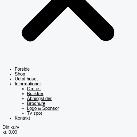
Forside
Shop
Ud af huset
Informationer
Om os
Butikker
Åbningstider
Brochure
Logo & Sponsor
Tv spot
Kontakt
Din kurv
kr.
0,00