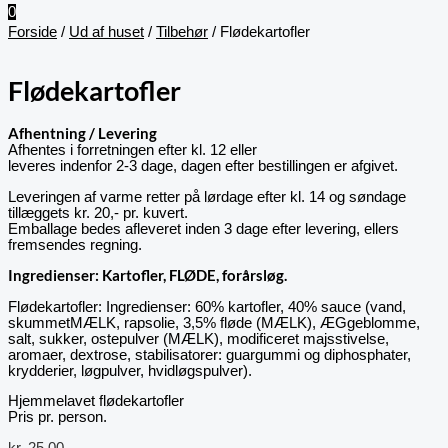
0
Forside
/
Ud af huset
/
Tilbehør
/ Flødekartofler
Flødekartofler
Afhentning / Levering
Afhentes i forretningen efter kl. 12 eller
leveres indenfor 2-3 dage, dagen efter bestillingen er afgivet.
Leveringen af varme retter på lørdage efter kl. 14 og søndage
tillæggets kr. 20,- pr. kuvert.
Emballage bedes afleveret inden 3 dage efter levering, ellers
fremsendes regning.
Ingredienser: Kartofler, FLØDE, forårsløg.
Flødekartofler: Ingredienser: 60% kartofler, 40% sauce (vand,
skummetMÆLK, rapsolie, 3,5% fløde (MÆLK), ÆGgeblomme,
salt, sukker, ostepulver (MÆLK), modificeret majsstivelse,
aromaer, dextrose, stabilisatorer: guargummi og diphosphater,
krydderier, løgpulver, hvidløgspulver).
Hjemmelavet flødekartofler
Pris pr. person.
kr.
25,00