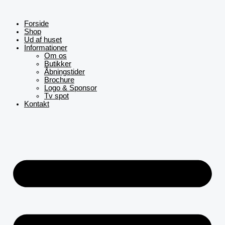
Gå
til
indholdet
Forside
Shop
Ud af huset
Informationer
Om os
Butikker
Åbningstider
Brochure
Logo & Sponsor
Tv spot
Kontakt