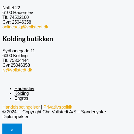
Naffet 22
6100 Haderslev
Tlf. 74522160
Cvr: 25046358
onlinesalg@vollstedt.dk
Kolding butikken
Sydbanegade 11
6000 Kolding
Tlf. 79304444
Cvr 25046358
lv@vollstedt.dk
Haderslev
Kolding
Engros
Handelsbetingelser
|
Privatlivspolitik
© 2024 – Copyright Chr. Vollstedt A/S – Sønderjyske
Diplompølser
×