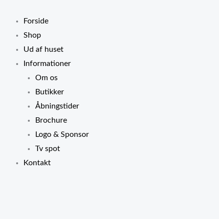
Gå
til
Forside
indholdet
Shop
Ud af huset
Informationer
Om os
Butikker
Åbningstider
Brochure
Logo & Sponsor
Tv spot
Kontakt