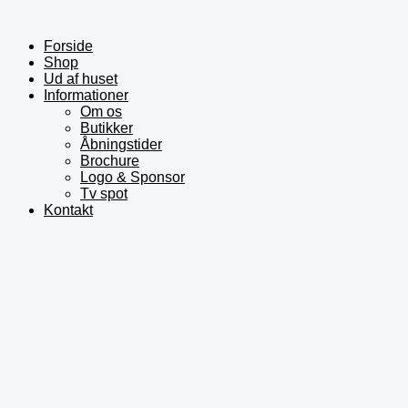
Gå
til
indholdet
Forside
Shop
Ud af huset
Informationer
Om os
Butikker
Åbningstider
Brochure
Logo & Sponsor
Tv spot
Kontakt