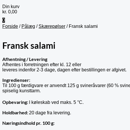
Din kurv
kr.
0,00
0
Forside
/
Pålæg
/
Skærepølser
/ Fransk salami
Fransk salami
Afhentning / Levering
Afhentes i forretningen efter kl. 12 eller
leveres indenfor 2-3 dage, dagen efter bestillingen er afgivet.
Ingredienser:
Til 100 g færdigvare er anvendt 125 g svineråvarer (60 % svinek
spiselig kunsttarm.
Opbevaring
:
I køleskab ved maks. 5 °C.
Holdbarhed:
20 dage fra levering.
Næringsindhold pr. 100 g: