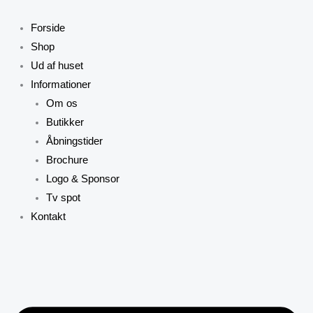
Gå
til
Forside
indholdet
Shop
Ud af huset
Informationer
Om os
Butikker
Åbningstider
Brochure
Logo & Sponsor
Tv spot
Kontakt