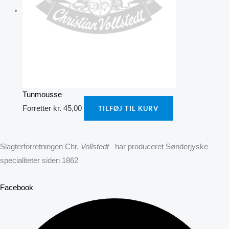
Tunmousse
Forretter
kr.
45,00
TILFØJ TIL KURV
Slagterforretningen Chr.
Vollstedt
har produceret Sønderjyske
specialiteter siden 1862
Facebook