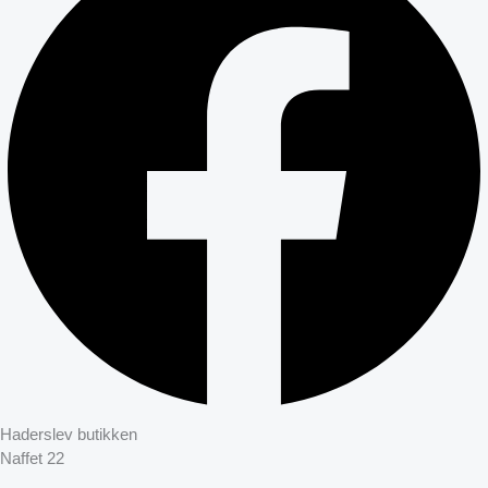
Haderslev butikken
Naffet 22
6100 Haderslev