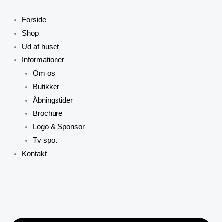
Gå
til
Forside
indholdet
Shop
Ud af huset
Informationer
Om os
Butikker
Åbningstider
Brochure
Logo & Sponsor
Tv spot
Kontakt