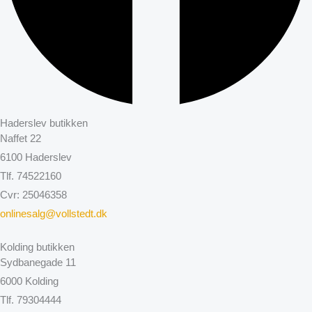
Haderslev butikken
Naffet 22
6100 Haderslev
Tlf. 74522160
Cvr: 25046358
onlinesalg@vollstedt.dk
Kolding butikken
Sydbanegade 11
6000 Kolding
Tlf. 79304444