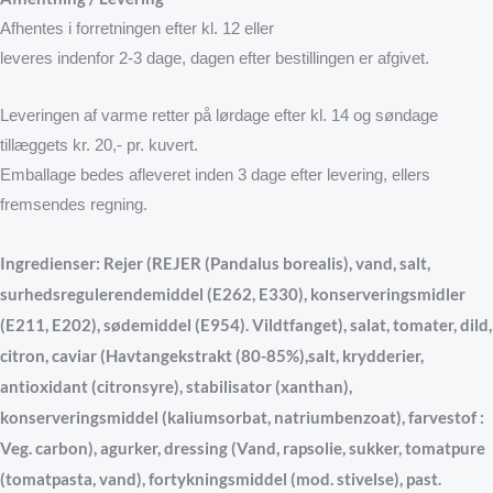
Afhentes i forretningen efter kl. 12 eller
leveres indenfor 2-3 dage, dagen efter bestillingen er afgivet.
Leveringen af varme retter på lørdage efter kl. 14 og søndage
tillæggets kr. 20,- pr. kuvert.
Emballage bedes afleveret inden 3 dage efter levering, ellers
fremsendes regning.
Ingredienser: Rejer (REJER (Pandalus borealis), vand, salt,
surhedsregulerendemiddel (E262, E330), konserveringsmidler
(E211, E202), sødemiddel (E954). Vildtfanget), salat, tomater, dild,
citron, caviar (Havtangekstrakt (80-85%),salt, krydderier,
antioxidant (citronsyre), stabilisator (xanthan),
konserveringsmiddel (kaliumsorbat, natriumbenzoat), farvestof :
Veg. carbon), agurker, dressing (Vand, rapsolie, sukker, tomatpure
(tomatpasta, vand), fortyknings­middel (mod. stivelse), past.