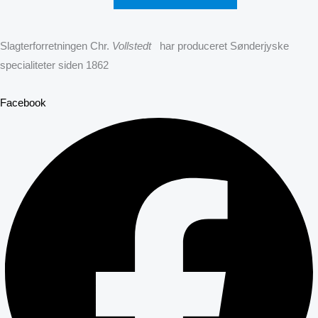
Slagterforretningen Chr.
Vollstedt
har produceret Sønderjyske
specialiteter siden 1862
Facebook