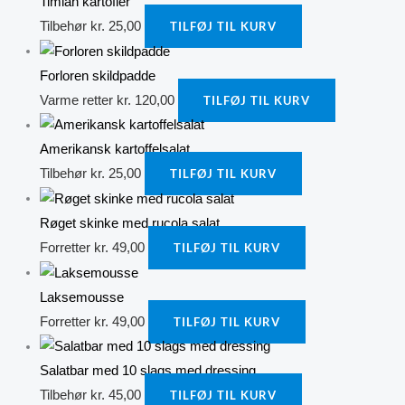
Timian kartofler
Tilbehør
kr.
25,00
TILFØJ TIL KURV
Forloren skildpadde
Varme retter
kr.
120,00
TILFØJ TIL KURV
Amerikansk kartoffelsalat
Tilbehør
kr.
25,00
TILFØJ TIL KURV
Røget skinke med rucola salat
Forretter
kr.
49,00
TILFØJ TIL KURV
Laksemousse
Forretter
kr.
49,00
TILFØJ TIL KURV
Salatbar med 10 slags med dressing
Tilbehør
kr.
45,00
TILFØJ TIL KURV