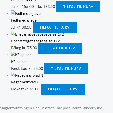
Jul
kr.
155,00
–
kr.
183,50
TILFØJ TIL KURV
Fedt med grever
Jul
kr.
38,50
TILFØJ TIL KURV
Enebærrøget spegepølse 1/2
Pålæg
kr.
75,00
TILFØJ TIL KURV
Kålpølser
Fersk kød
kr.
55,00
TILFØJ TIL KURV
Røget mørbrad ½
Frokost
kr.
65,00
TILFØJ TIL KURV
Slagterforretningen Chr.
Vollstedt
har produceret Sønderjyske