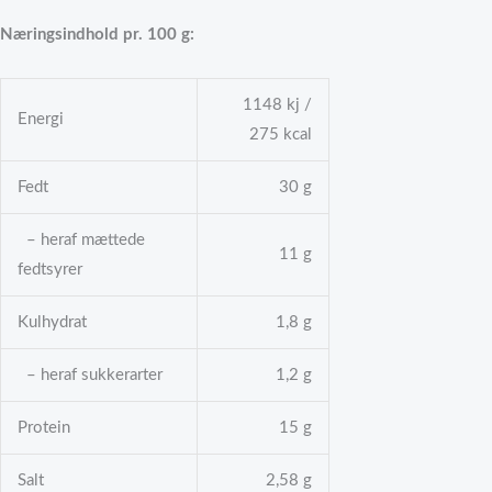
Næringsindhold pr. 100 g:
1148 kj /
Energi
275 kcal
Fedt
30 g
– heraf mættede
11 g
fedtsyrer
Kulhydrat
1,8 g
– heraf sukkerarter
1,2 g
Protein
15 g
Salt
2,58 g