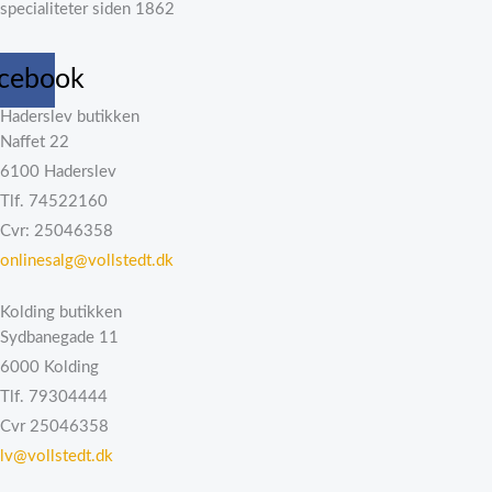
specialiteter siden 1862
cebook
Haderslev butikken
Naffet 22
6100 Haderslev
Tlf. 74522160
Cvr: 25046358
onlinesalg@vollstedt.dk
Kolding butikken
Sydbanegade 11
6000 Kolding
Tlf. 79304444
Cvr 25046358
lv@vollstedt.dk