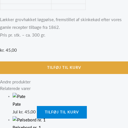
Lækker grovhakket løgpølse, fremstillet af skinkekød efter vores
gamle recepter tilbage fra 1862.
Pris pr. stk. – ca. 300 gr.
kr.
45,00
TILFØJ TIL KURV
Andre produkter
Relaterede varer
Pate
Jul
kr.
45,00
TILFØJ TIL KURV
Pølsebord nr. 1