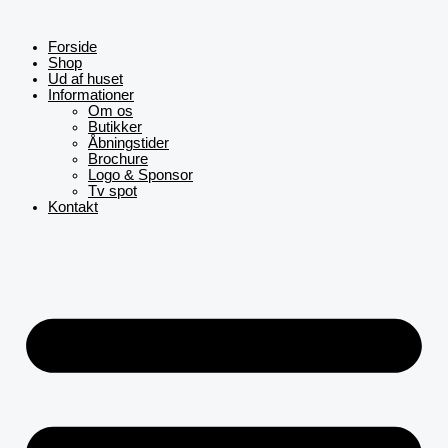
Gå
til
indholdet
Forside
Shop
Ud af huset
Informationer
Om os
Butikker
Åbningstider
Brochure
Logo & Sponsor
Tv spot
Kontakt