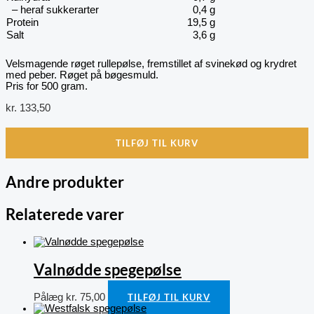
– heraf sukkerarter
0,4 g
Protein
19,5 g
Salt
3,6 g
Velsmagende røget rullepølse, fremstillet af svinekød og krydret
med peber. Røget på bøgesmuld.
Pris for 500 gram.
kr.
133,50
TILFØJ TIL KURV
Andre produkter
Relaterede varer
Valnødde spegepølse
Pålæg
kr.
75,00
TILFØJ TIL KURV