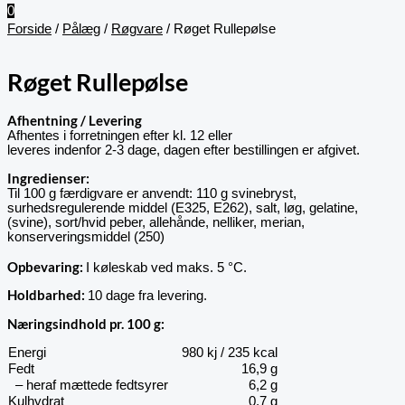
0
Forside
/
Pålæg
/
Røgvare
/ Røget Rullepølse
Røget Rullepølse
Afhentning / Levering
Afhentes i forretningen efter kl. 12 eller
leveres indenfor 2-3 dage, dagen efter bestillingen er afgivet.
Ingredienser:
Til 100 g færdigvare er anvendt: 110 g svinebryst,
surhedsregulerende middel (E325, E262), salt, løg, gelatine,
(svine), sort/hvid peber, allehånde, nelliker, merian,
konserveringsmiddel (250)
Opbevaring
:
I køleskab ved maks. 5 °C.
Holdbarhed:
10 dage fra levering.
Næringsindhold pr. 100 g:
Energi
980 kj / 235 kcal
Fedt
16,9 g
– heraf mættede fedtsyrer
6,2 g
Kulhydrat
0,7 g