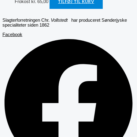
Frokost
kr.
65,00
TILFØJ TIL KURV
Slagterforretningen Chr.
Vollstedt
har produceret Sønderjyske
specialiteter siden 1862
Facebook