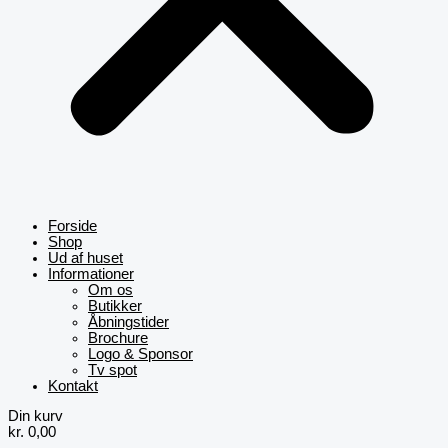
Forside
Shop
Ud af huset
Informationer
Om os
Butikker
Åbningstider
Brochure
Logo & Sponsor
Tv spot
Kontakt
Din kurv
kr.
0,00