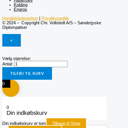
Haderslev
Kolding
Engros
Handelsbetingelser
|
Privatlivspolitik
© 2024 – Copyright Chr. Vollstedt A/S – Sønderjyske
Diplompølser
×
Vælg størrelse:
Antal:
TILFØJ TIL KURV
0
0
Din indkøbskurv
Din indkøbskurv er tom
Tilbage til Shop