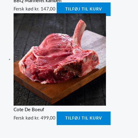
BBQ Marineret kamben
Fersk kød
kr.
147,00
TILFØJ TIL KURV
Cote De Boeuf
Fersk kød
kr.
499,00
TILFØJ TIL KURV