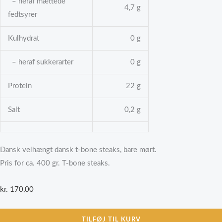
– heraf mættede
4,7 g
fedtsyrer
Kulhydrat
0 g
– heraf sukkerarter
0 g
Protein
22 g
Salt
0,2 g
Dansk velhængt dansk t-bone steaks, bare mørt.
Pris for ca. 400 gr. T-bone steaks.
kr.
170,00
TILFØJ TIL KURV