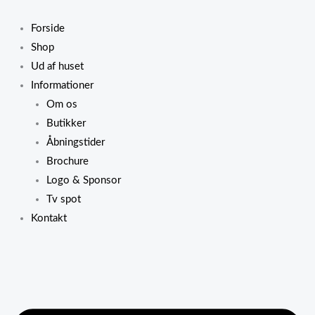
Gå
til
Forside
indholdet
Shop
Ud af huset
Informationer
Om os
Butikker
Åbningstider
Brochure
Logo & Sponsor
Tv spot
Kontakt