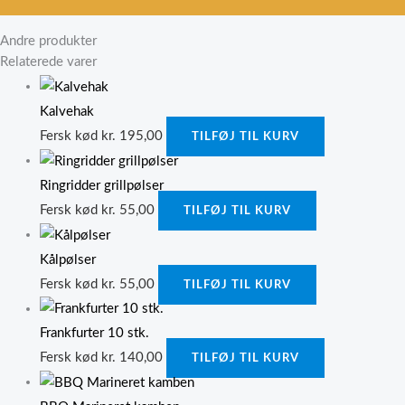
Andre produkter
Relaterede varer
Kalvehak
Fersk kød
kr.
195,00
TILFØJ TIL KURV
Ringridder grillpølser
Fersk kød
kr.
55,00
TILFØJ TIL KURV
Kålpølser
Fersk kød
kr.
55,00
TILFØJ TIL KURV
Frankfurter 10 stk.
Fersk kød
kr.
140,00
TILFØJ TIL KURV