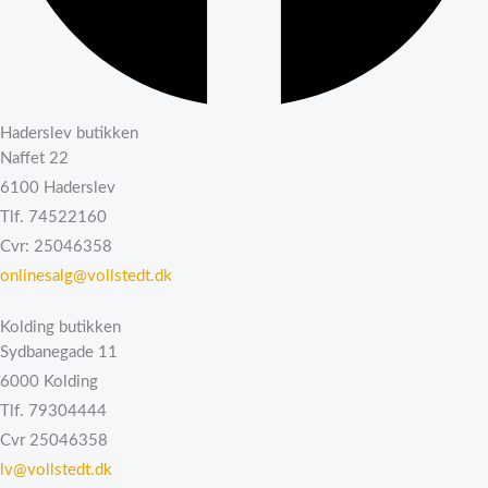
Haderslev butikken
Naffet 22
6100 Haderslev
Tlf. 74522160
Cvr: 25046358
onlinesalg@vollstedt.dk
Kolding butikken
Sydbanegade 11
6000 Kolding
Tlf. 79304444
Cvr 25046358
lv@vollstedt.dk