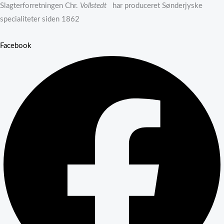
Slagterforretningen Chr.
Vollstedt
har produceret Sønderjyske
specialiteter siden 1862
Facebook