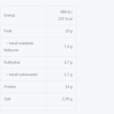
986 kj /
Energi
237 kcal
Fedt
19 g
– heraf mættede
7,4 g
fedtsyrer
Kulhydrat
3,7 g
– heraf sukkerarter
1,7 g
Protein
14 g
Salt
2,99 g