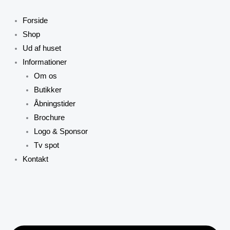
Gå
Prisinterval:
D
til
kr. 150,00
v
Forside
indholdet
til
h
Shop
kr. 300,00
fl
Ud af huset
va
Informationer
M
Om os
k
Butikker
v
Åbningstider
p
Brochure
v
Logo & Sponsor
Tv spot
Kontakt