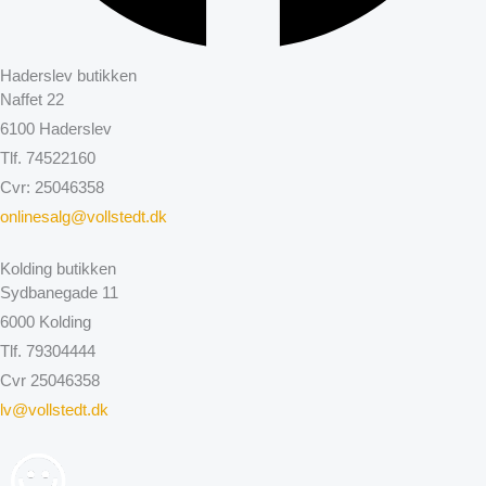
Haderslev butikken
Naffet 22
6100 Haderslev
Tlf. 74522160
Cvr: 25046358
onlinesalg@vollstedt.dk
Kolding butikken
Sydbanegade 11
6000 Kolding
Tlf. 79304444
Cvr 25046358
lv@vollstedt.dk