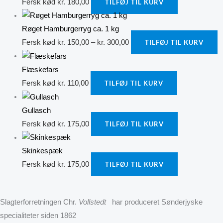
Fersk kød
kr.
180,00
TILFØJ TIL KURV
Røget Hamburgerryg ca. 1 kg
Fersk kød
kr.
150,00
–
kr.
300,00
TILFØJ TIL KURV
Flæskefars
Fersk kød
kr.
110,00
TILFØJ TIL KURV
Gullasch
Fersk kød
kr.
175,00
TILFØJ TIL KURV
Skinkespæk
Fersk kød
kr.
175,00
TILFØJ TIL KURV
Slagterforretningen Chr.
Vollstedt
har produceret Sønderjyske
specialiteter siden 1862